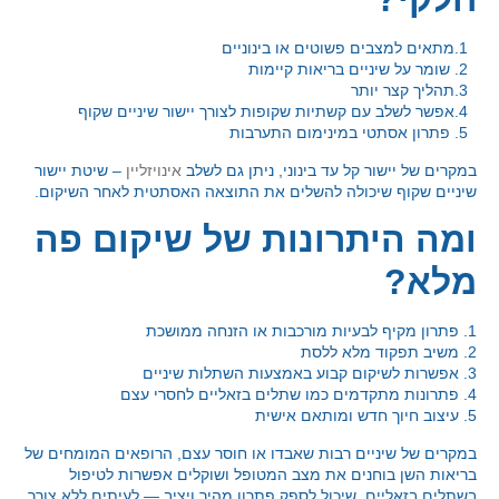
1.מתאים למצבים פשוטים או בינוניים
2. שומר על שיניים בריאות קיימות
3.תהליך קצר יותר
4.אפשר לשלב עם קשתיות שקופות לצורך יישור שיניים שקוף
5. פתרון אסתטי במינימום התערבות
במקרים של יישור קל עד בינוני, ניתן גם לשלב
אינויזליין
– שיטת יישור
שיניים שקוף שיכולה להשלים את התוצאה האסתטית לאחר השיקום.
ומה היתרונות של שיקום פה
מלא?
1. פתרון מקיף לבעיות מורכבות או הזנחה ממושכת
2. משיב תפקוד מלא ללסת
3. אפשרות לשיקום קבוע באמצעות השתלות שיניים
4. פתרונות מתקדמים כמו שתלים בזאליים לחסרי עצם
5. עיצוב חיוך חדש ומותאם אישית
במקרים של שיניים רבות שאבדו או חוסר עצם, הרופאים המומחים של
בריאות השן בוחנים את מצב המטופל ושוקלים אפשרות לטיפול
בשתלים בזאליים, שיכול לספק פתרון מהיר ויציב — לעיתים ללא צורך