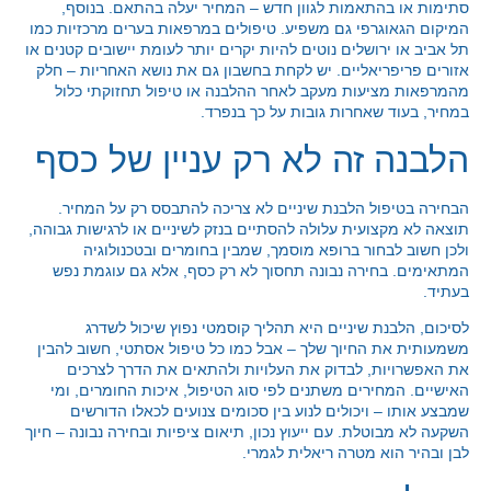
סתימות או בהתאמות לגוון חדש – המחיר יעלה בהתאם. בנוסף,
המיקום הגאוגרפי גם משפיע. טיפולים במרפאות בערים מרכזיות כמו
תל אביב או ירושלים נוטים להיות יקרים יותר לעומת יישובים קטנים או
אזורים פריפריאליים. יש לקחת בחשבון גם את נושא האחריות – חלק
מהמרפאות מציעות מעקב לאחר ההלבנה או טיפול תחזוקתי כלול
במחיר, בעוד שאחרות גובות על כך בנפרד.
הלבנה זה לא רק עניין של כסף
הבחירה בטיפול הלבנת שיניים לא צריכה להתבסס רק על המחיר.
תוצאה לא מקצועית עלולה להסתיים בנזק לשיניים או לרגישות גבוהה,
ולכן חשוב לבחור ברופא מוסמך, שמבין בחומרים ובטכנולוגיה
המתאימים. בחירה נבונה תחסוך לא רק כסף, אלא גם עוגמת נפש
בעתיד.
לסיכום, הלבנת שיניים היא תהליך קוסמטי נפוץ שיכול לשדרג
משמעותית את החיוך שלך – אבל כמו כל טיפול אסתטי, חשוב להבין
את האפשרויות, לבדוק את העלויות ולהתאים את הדרך לצרכים
האישיים. המחירים משתנים לפי סוג הטיפול, איכות החומרים, ומי
שמבצע אותו – ויכולים לנוע בין סכומים צנועים לכאלו הדורשים
השקעה לא מבוטלת. עם ייעוץ נכון, תיאום ציפיות ובחירה נבונה – חיוך
לבן ובהיר הוא מטרה ריאלית לגמרי.