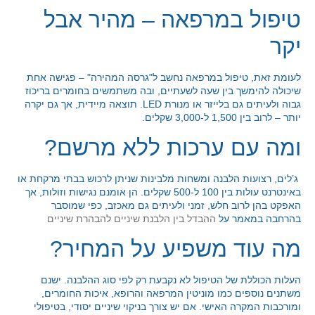
טיפול במרפאה – מהיר אבל
יקר
לעומת זאת, טיפול במרפאה נחשב ל"גרסה המהירה" – פגישה אחת
שיכולה להימשך בין שעה לשעתיים, ובה משתמשים בחומרים בריכוז
גבוה ולעיתים גם בלייזר או מנורת LED. תוצאה מיידית, אך גם יקרה
יותר – לרוב בין 1,500 ל-3,000 שקלים.
ומה עם ערכות ללא מרשם?
ג’לים, רצועות הלבנה ומשחות מלבינות שניתן לרכוש בבתי מרקחת או
באינטרנט עולות בין 100 ל-500 שקלים. הן אומנם נגישות וזולות, אך
האפקט בהן לרוב חלש, זמני ולעיתים גם מאכזב, כפי שמוסבר
בהרחבה במאמר על
ההבדל בין הלבנת שיניים להבהרת שיניים
מה עוד משפיע על המחיר?
העלות הכוללת של הטיפול לא נקבעת רק לפי סוג ההלבנה. ישנם
משתנים נוספים כמו מוניטין המרפאה והרופא, איכות החומרים,
ומורכבות המקרה האישי. אם יש צורך בניקוי שיניים יסודי, בטיפולי