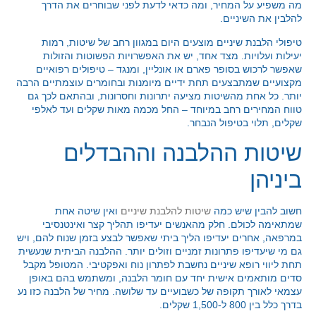
מה משפיע על המחיר, ומה כדאי לדעת לפני שבוחרים את הדרך
להלבין את השיניים.
טיפולי הלבנת שיניים מוצעים היום במגוון רחב של שיטות, רמות
יעילות ועלויות. מצד אחד, יש את האפשרויות הפשוטות והזולות
שאפשר לרכוש בסופר פארם או אונליין, ומנגד – טיפולים רפואיים
מקצועיים שמתבצעים תחת ידיים מיומנות ובחומרים עוצמתיים הרבה
יותר. כל אחת מהשיטות מציעה יתרונות וחסרונות, ובהתאם לכך גם
טווח המחירים רחב במיוחד – החל מכמה מאות שקלים ועד לאלפי
שקלים, תלוי בטיפול הנבחר.
שיטות ההלבנה וההבדלים
ביניהן
חשוב להבין שיש כמה
שיטות להלבנת שיניים
ואין שיטה אחת
שמתאימה לכולם. חלק מהאנשים יעדיפו תהליך קצר ואינטנסיבי
במרפאה, אחרים יעדיפו הליך ביתי שאפשר לבצע בזמן שנוח להם, ויש
גם מי שיעדיפו פתרונות זמניים וזולים יותר. ההלבנה הביתית שנעשית
תחת ליווי רופא שיניים נחשבת לפתרון נוח ואפקטיבי. המטופל מקבל
סדים מותאמים אישית יחד עם חומר הלבנה, ומשתמש בהם באופן
עצמאי לאורך תקופה של כשבועיים עד שלושה. מחיר של הלבנה כזו נע
בדרך כלל בין 800 ל-1,500 שקלים.